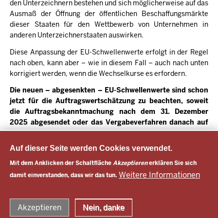
den Unterzeichnern bestehen und sich möglicherweise auf das
Ausmaß der Öffnung der öffentlichen Beschaffungsmärkte
dieser Staaten für den Wettbewerb von Unternehmen in
anderen Unterzeichnerstaaten auswirken.
Diese Anpassung der EU-Schwellenwerte erfolgt in der Regel
nach oben, kann aber – wie in diesem Fall – auch nach unten
korrigiert werden, wenn die Wechselkurse es erfordern.
Die neuen – abgesenkten – EU-Schwellenwerte sind schon
jetzt für die Auftragswertschätzung zu beachten, soweit
die Auftragsbekanntmachung nach dem 31. Dezember
2025 abgesendet oder das Vergabeverfahren danach auf
sonstige Weise eingeleitet wird (§ 3 Abs. 3 VgV)
.
Auf dieser Seite werden Cookies verwendet.
Mit dem Anklicken der Schaltfläche
Akzeptieren
erklären Sie sich
Letzte Aktualisierung:
16.12.2025
Weitere Informationen
damit einverstanden, dass wir das tun.
© 2026 Vergabe Brandenburg
Akzeptieren
Nein, danke
Fußzeile
RSS Feed Aktuelles
RSS Feed VBB
Datenschutz