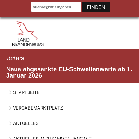
Direkt zum Inhalt
Startseite
Sie
befinden
Neue abgesenkte EU-Schwellenwerte ab 1.
sich
Januar 2026
hier
Main
STARTSEITE
navigation
VERGABEMARKTPLATZ
AKTUELLES