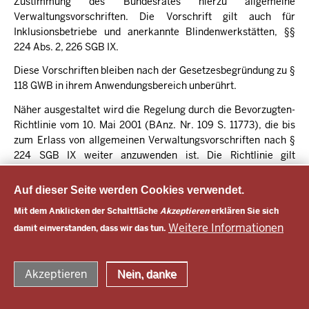
Zustimmung des Bundesrates hierzu allgemeine
Verwaltungsvorschriften. Die Vorschrift gilt auch für
Inklusionsbetriebe und anerkannte Blindenwerkstätten, §§
224 Abs. 2, 226 SGB IX.
Diese Vorschriften bleiben nach der Gesetzesbegründung zu §
118 GWB in ihrem Anwendungsbereich unberührt.
Näher ausgestaltet wird die Regelung durch die Bevorzugten-
Richtlinie vom 10. Mai 2001 (BAnz. Nr. 109 S. 11773), die bis
zum Erlass von allgemeinen Verwaltungsvorschriften nach §
224 SGB IX weiter anzuwenden ist. Die Richtlinie gilt
unmittelbar für den Bund und seine Einrichtungen.
Landesbehörden in Brandenburg wenden sie gem. VV Nr. 2.6.
Auf dieser Seite werden Cookies verwendet.
zu § 55 LHO an. § 30 KomHKV enthält für Kommunen keine
Mit dem Anklicken der Schaltfläche
Akzeptieren
erklären Sie sich
speziellen Vorgaben.
Weitere Informationen
damit einverstanden, dass wir das tun.
© 2026 Vergabe Brandenburg
Akzeptieren
Nein, danke
Fußzeile
RSS Feed Aktuelles
RSS Feed VBB
Datenschutz
Impressum
Kontakt
Barrierefreiheit