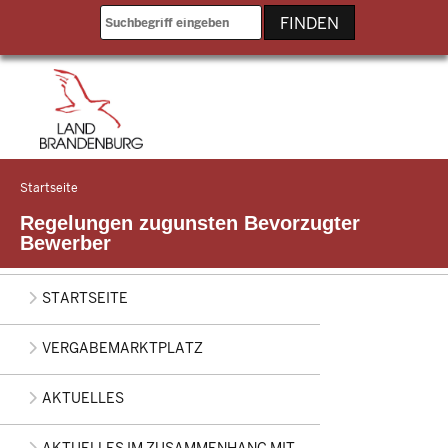
Direkt zum Inhalt
Startseite
Sie
befinden
Regelungen zugunsten Bevorzugter
sich
Bewerber
hier
Main
STARTSEITE
navigation
VERGABEMARKTPLATZ
AKTUELLES