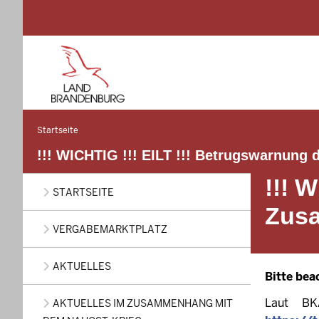
Startseite
Sie
befinden
!!! WICHTIG !!! EILT !!! Betrugswarnun
sich
!!! 
Main
hier
STARTSEITE
navigation
Zusa
VERGABEMARKTPLATZ
AKTUELLES
Bitte bea
Laut BK
AKTUELLES IM ZUSAMMENHANG MIT