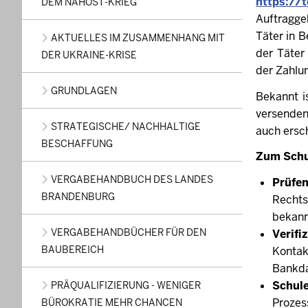
https://
DEM NAHOST-KRIEG
Auftragge
Täter in 
AKTUELLES IM ZUSAMMENHANG MIT
der Täter
DER UKRAINE-KRISE
der Zahlu
GRUNDLAGEN
Bekannt i
versenden
STRATEGISCHE/ NACHHALTIGE
auch ersc
BESCHAFFUNG
Zum Schu
VERGABEHANDBUCH DES LANDES
Prüfen
BRANDENBURG
Rechts
bekann
VERGABEHANDBÜCHER FÜR DEN
Verifi
BAUBEREICH
Kontak
Bankda
Schule
PRÄQUALIFIZIERUNG - WENIGER
Prozes
BÜROKRATIE MEHR CHANCEN