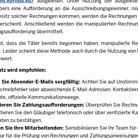
ted.europa.eu/
ausgelesen. Unter Nutzung der ausgeles
bers eine Aufforderung an die Ausschreibungsgewinner, n
Besitz solcher Rechnungen kommen, werden die Rechnungen s
 erscheint. Anschließend werden die manipulierten Rechnu
ngsaufforderung übermittelt.
st, dass die Täter bereits begonnen haben, manipulierte Re
. Leider scheint diese Methode auch durch die Nutzung von 
hwert.
tz wird empfohlen:
 Sie Absender-E-Mails sorgfältig:
Achten Sie auf Unstimmi
chreibfehler oder abweichende E-Mail-Adressen. Kontaktiere
te, offizielle Kommunikationswege.
zieren Sie Zahlungsaufforderungen:
Überprüfen Sie Rechnu
tieren Sie den Gläubiger telefonisch oder über verifizierte K
ten zu bestätigen.
n Sie Ihre Mitarbeitenden:
Sensibilisieren Sie Ihr Team für
se für die Prüfung von Rechnungen und Zahlungsanweisunge