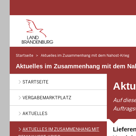
Startseite
Aktuelles im Zusammenhang mit dem Nahost-Krieg
Sie
befinden
Aktuelles im Zusammenhang mit dem Nah
sich
Main
hier
STARTSEITE
Aktu
navigation
VERGABEMARKTPLATZ
Auf dies
Auftrag
AKTUELLES
PRESSEMIT
Liefere
AKTUELLES IM ZUSAMMENHANG MIT