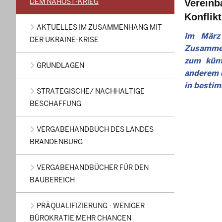
DEM NAHOST-KRIEG
Vereinb
Konflik
AKTUELLES IM ZUSAMMENHANG MIT
Im März
DER UKRAINE-KRISE
Zusammen
zum künf
GRUNDLAGEN
anderem d
in bestim
STRATEGISCHE/ NACHHALTIGE
BESCHAFFUNG
VERGABEHANDBUCH DES LANDES
BRANDENBURG
VERGABEHANDBÜCHER FÜR DEN
BAUBEREICH
PRÄQUALIFIZIERUNG - WENIGER
BÜROKRATIE MEHR CHANCEN